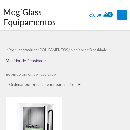
Ir
Mai
MogiGlass
para
Me
R$
0,00
o
Equipamentos
conteúdo
Início
/
Laboratórios
/
EQUIPAMENTOS
/ Medidor de Densidade
Medidor de Densidade
Exibindo um único resultado