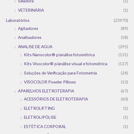
Seladora
(1)
VETERINÁRIA
(1)
Laboratórios
(23970)
Agitadores
(89)
Analisadores
(58)
ANALISE DE AGUA
(295)
Kits Nanocolor® p/análise fotométrica
(131)
Kits Visocolor® p/análise visual e fotométrica
(127)
Soluções de Verificação para Fotometria
(24)
VISOCOLOR Powder Pillows
(13)
APARELHOS ELETROTERAPIA
(67)
ACESSÓRIOS DE ELETROTERAPIA
(60)
ELETROLIFTING
(1)
ELETROLIPÓLISE
(1)
ESTÉTICA CORPORAL
(1)